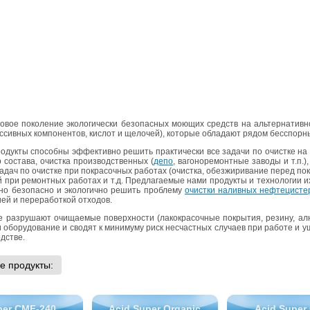
вое по­ко­ле­ние эко­ло­ги­че­ски без­опас­ных мо­ю­щих средств на аль­тер­на­тив­н
с­сив­ных ком­по­нен­тов, кис­лот и ще­ло­чей), ко­то­рые об­ла­да­ют рядом бес­спор­
о­дук­ты спо­соб­ны эф­фек­тив­но ре­шить прак­ти­че­ски все за­да­чи по очист­ке на 
 со­ста­ва, очист­ка про­из­вод­ствен­ных (
депо
, ва­го­но­ре­монт­ные за­во­ды и т.п.)
дач по очист­ке при по­кра­соч­ных ра­бо­тах (очист­ка, обез­жи­ри­ва­ние перед по­к
й при ре­монт­ных ра­бо­тах и т.д. Пред­ла­га­е­мые нами про­дук­ты и тех­но­ло­гии 
­но без­опас­но и эко­ло­гич­но ре­шить про­бле­му
очист­ки на­лив­ных неф­те­ци­ст
­ей и пе­ре­ра­бот­кой от­хо­дов.
аз­ру­ша­ют очи­ща­е­мые по­верх­но­сти (ла­ко­кра­соч­ные по­кры­тия, ре­зи­ну, ал
 и обо­ру­до­ва­ние и сво­дят к ми­ни­му­му риск несчаст­ных слу­ча­ев при ра­бо­те и
д­стве.
е про­дук­ты:
per CMF-240
Acid Super Organic
Acid Super 