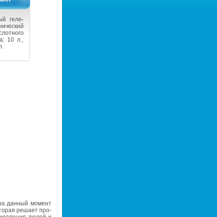
ный ге­ле­
и­че­ский
лот­но­го
ка: 10 л.,
л.
 на дан­ный мо­мент
­то­рая ре­ша­ет про­