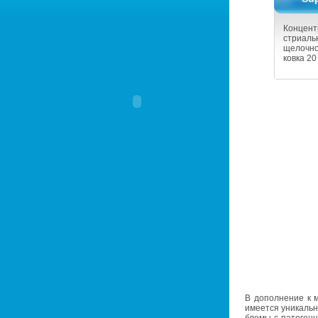
Кон­цен­т
стри­ал
ще­лоч­н
ков­ка 20
В до­пол­не­ние к
име­ет­ся уни­каль­н