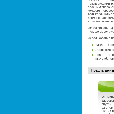
бле­мы с па­то­ген­
по­вы­ша­ю­щи­ми ри
опас­ным спо­со­бом
ком­форт пе­ре­во­з
во­ля­ет ре­шать пр
бле­мы с за­па­ха­м
этом уве­ли­че­нию с
Ис­поль­зо­ва­ние д
ния, где высок риск
Ис­поль­зо­ва­ние н
Уда­лять за­па
Эф­фек­тив­но 
Брать под кон
ных за­бо­ле­в
Пред­ла­га­е­мы
Фор­ми­р
здо­ро­
внут­ри 
ва­го­нов
ще­ния п