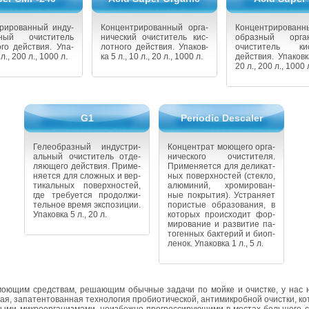
ри­ро­ван­ный ин­ду­
Кон­цен­три­ро­ван­ный ор­га­
Кон­цен­три­ро­ван­
ь­ный очи­сти­тель
ни­че­ский очи­сти­тель кис­
об­раз­ный ор­га­н
о­го дей­ствия. Упа­
лот­но­го дей­ствия. Упа­ков­
очи­сти­тель кис­
 л., 200 л., 1000 л.
ка 5 л., 10 л., 20 л., 1000 л.
дей­ствия. Упа­ков­
20 л., 200 л., 1000 
G1
Periodic Descaler
Ге­ле­об­раз­ный ин­ду­стри­
Кон­цен­трат мо­ю­ще­го ор­га­
аль­ный очи­сти­тель от­де­
ни­че­ско­го очи­сти­те­ля.
ля­ю­ще­го дей­ствия. При­ме­
При­ме­ня­ет­ся для де­ли­кат­
ня­ет­ся для слож­ных и вер­
ных по­верх­но­стей (стек­ло,
ти­каль­ных по­верх­но­стей,
алю­ми­ний, хро­ми­ро­ван­
где тре­бу­ет­ся про­дол­жи­
ные по­кры­тия). Устра­ня­ет
тель­ное время экс­по­зи­ции.
по­ри­стые об­ра­зо­ва­ния, в
Упа­ков­ка 5 л., 20 л.
ко­то­рых про­ис­хо­дит фор­
ми­ро­ва­ние и раз­ви­тие па­
то­ген­ных бак­те­рий и биоп­
ле­нок. Упа­ков­ка 1 л., 5 л.
 мо­ю­щим сред­ствам, ре­ша­ю­щим обыч­ные за­да­чи по мойке и очист­ке, у нас
ая, за­па­тен­то­ван­ная тех­но­ло­гия про­био­ти­че­ской, ан­ти­мик­роб­ной очист­ки, ко