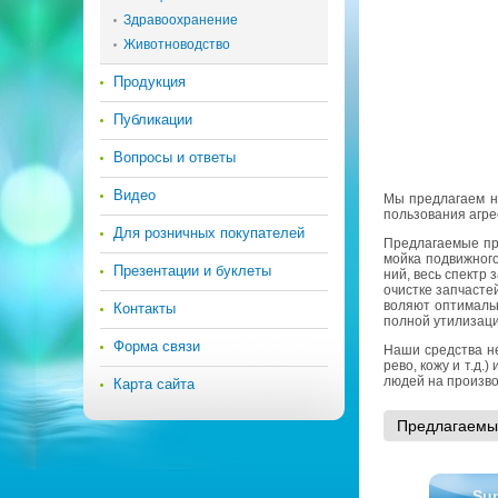
Здравоохранение
Животноводство
Продукция
Публикации
Вопросы и ответы
Видео
Мы пред­ла­га­ем но
поль­зо­ва­ния агре
Для розничных покупателей
Пред­ла­га­е­мые пр
мойка по­движ­но­го
Презентации и буклеты
ний, весь спектр за
очист­ке зап­ча­сте
во­ля­ют оп­ти­маль
Контакты
пол­ной ути­ли­за­ци
Форма связи
Наши сред­ства не р
ре­во, кожу и т.д.)
людей на про­из­во
Карта сайта
Пред­ла­га­е­мы
Su