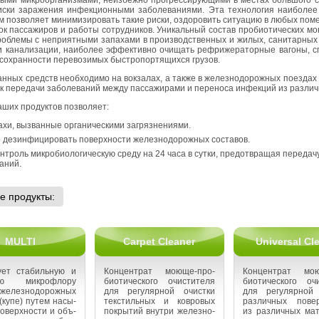
ны­ми мик­ро­ор­га­низ­ма­ми, неиз­беж­но про­грес­си­ру­ю­щи­ми в ме­стах боль­шо­г
ски за­ра­же­ния ин­фек­ци­он­ны­ми за­бо­ле­ва­ни­я­ми. Эта тех­но­ло­гия наи­бо­лее 
 поз­во­ля­ет ми­ни­ми­зи­ро­вать такие риски, оздо­ро­вить си­ту­а­цию в любых по­ме
ок пас­са­жи­ров и ра­бо­ты со­труд­ни­ков. Уни­каль­ный со­став про­био­ти­че­ских 
о­бле­мы с непри­ят­ны­ми за­па­ха­ми в про­из­вод­ствен­ных и жилых, са­ни­тар­ных 
и ка­на­ли­за­ции, наи­бо­лее эф­фек­тив­но очи­щать ре­фри­же­ра­тор­ные ва­го­ны, 
о­хран­но­сти пе­ре­во­зи­мых быст­ро­пор­тя­щих­ся гру­зов.
ан­ных средств необ­хо­ди­мо на вок­за­лах, а также в же­лез­но­до­рож­ных по­ез­дах 
 пе­ре­да­чи за­бо­ле­ва­ний между пас­са­жи­ра­ми и пе­ре­но­са ин­фек­ций из раз­лич­
аших про­дук­тов поз­во­ля­ет:
­хи, вы­зван­ные ор­га­ни­че­ски­ми за­гряз­не­ни­я­ми.
дез­ин­фи­ци­ро­вать по­верх­но­сти же­лез­но­до­рож­ных со­ста­вов.
­троль мик­ро­био­ло­ги­че­скую среду на 24 часа в сутки, предот­вра­щая пе­ре­да­чу
а­ний.
е про­дук­ты:
MULTI
Carpet Cleaner
Universal Cl
у­ет ста­биль­ную и
Кон­цен­трат мо­ю­ще-про­
Кон­цен­трат мо­ю
вую мик­ро­фло­ру
био­ти­че­ско­го очи­сти­те­ля
био­ти­че­ско­го очи
же­лез­но­до­рож­ных
для ре­гу­ляр­ной очист­ки
для ре­гу­ляр­ной
 (купе) путем на­сы­
тек­стиль­ных и ков­ро­вых
раз­лич­ных по­вер
о­верх­но­сти и объ­
по­кры­тий внут­ри же­лез­но­
из раз­лич­ных ма­т