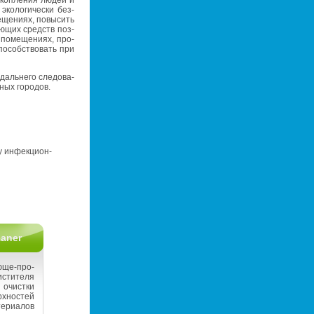
о скоп­ле­ния людей и
эко­ло­ги­че­ски без­
­ще­ни­ях, по­вы­сить
мо­ю­щих средств поз­
по­ме­ще­ни­ях, про­
спо­соб­ство­вать при
даль­не­го сле­до­ва­
ных го­ро­дов.
 ин­фек­ци­он­
eaner
­ще-про­
­сти­те­ля
 очист­ки
х­но­стей
е­ри­а­лов