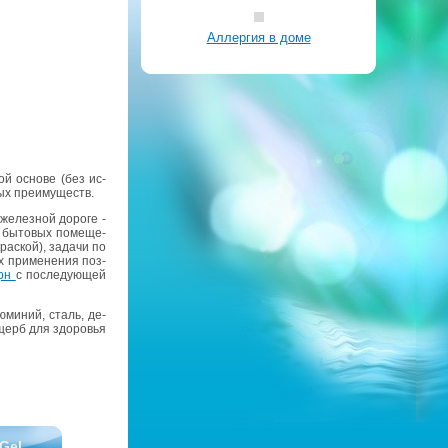
Аллергия в доме
ой ос­но­ве (без ис­
ных пре­иму­ществ.
же­лез­ной до­ро­ге -
, бы­то­вых по­ме­ще­
рас­кой), за­да­чи по
их при­ме­не­ния поз­
ерн
с по­сле­ду­ю­щей
ю­ми­ний, сталь, де­
 ущерб для здо­ро­вья
Gel