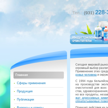
228-
Тел.:
(931)
Се­год­ня ми­ро­вой рыно
огром­ный выбор раз­лич­
При­ме­не­ние этих средс
Главная
ро­вье че­ло­ве­ка
и окру­ж
С 1994 года бель­гий­с
Сферы применения
на про­из­вод­стве эко­ло
очи­сти­те­лей для всех 
Продукция
ства, здра­во­охра­не­ния,
но все про­дук­ты, неза­в
жат агрес­сив­ных хи­ми­ч
Публикации
об­ра­ба­ты­ва­е­мые по­ве
Вопросы и ответы
Прин­цип дей­ствия их ос­