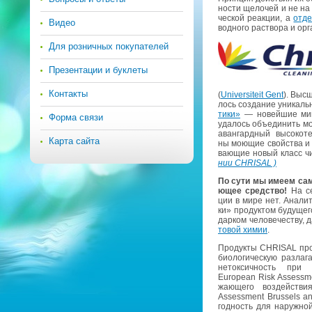
но­сти ще­ло­чей и не на 
че­ской ре­ак­ции, а
от­д
Видео
вод­но­го рас­тво­ра и ор­г
Для розничных покупателей
Презентации и буклеты
Контакты
(
Universiteit Gent
). Выс­
лось со­зда­ние уни­каль
ти­ки»
— но­вей­шие мик­ро
Форма связи
уда­лось объ­еди­нить мо
аван­гард­ный вы­со­ко­тех
Карта сайта
ны мо­ю­щие свой­ства и п
ва­ю­щие новый класс чи­
нии CHRISAL )
По сути мы имеем са­мо­
ю­щее сред­ство!
На се­
ции в мире нет. Ана­ли­т
ки» про­дук­том бу­ду­ще­
дар­ком че­ло­ве­че­ству
то­вой химии
.
Про­дук­ты CHRISAL про­
био­ло­ги­че­скую раз­ла­г
неток­сич­ность при 
European Risk Assessmen
жа­ю­ще­го воз­дей­
Assessment Brussels and
год­ность для на­руж­но