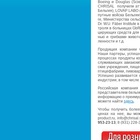
Boeing и Douglas (Scient
CHRISAL
по­лу­чи­ли ат
Бель­гия), LOVAP LABO (
пут­ные вой­ска Бель­гии)
ге, Ми­ни­стер­ства сель­
Dr. W.U. Fäber Institute в 
тро­ля в боль­ни­цах GbR-
ци­ру­ю­щих средств для б
нью и гриб­ка­ми жи­вот­
лен­но­сти и т.д.
Про­дук­ция ком­па­нии
Наши пар­те­ры, успеш­но
про­цес­сах про­дук­ты 
слу­жи­ва­ю­щих авиа­ком
ские учре­жде­ния, пи­ще­
пти­це­фаб­ри­ки, пи­во­в
Успеш­но раз­ви­ва­ет­ся с
ин­ду­стрии, в том числе 
Рос­сий­ская ком­па­ни
пред­ста­ви­те­лем бель­г
ин­фор­ма­цию о пре­иму­
мо­же­те найти
здесь
.
Чтобы по­лу­чить более
ценах на нее, вы мо­же
product.​ru, info@​chrisal
953-23-13
, 8 (931) 228-