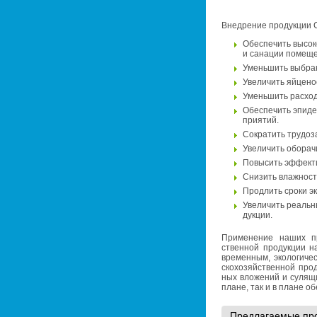
Внед­ре­ние про­дук­ции 
Обес­пе­чить вы­со­к
и са­на­ции по­ме­ще
Умень­шить вы­бра­
Уве­ли­чить яй­це­но
Умень­шить рас­ход
Обес­пе­чить эпи­де
при­я­тий.
Со­кра­тить тру­до­
Уве­ли­чить обо­ра­ч
По­вы­сить эф­фек­т
Сни­зить влаж­ность
Про­длить сроки экс­
Уве­ли­чить ре­аль­
дук­ции.
При­ме­не­ние наших про
ствен­ной про­дук­ции н
вре­мен­ным, эко­ло­ги­че
ско­хо­зяй­ствен­ной про­
ных вло­же­ний и су­ля­щ
плане, так и в плане обес
Пред­ла­га­е­мые про