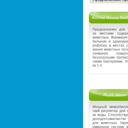
Animal House Stabi
Пред­на­зна­чен для
за ме­ста­ми со­дер­
жи­вот­ных. Фор­ми­ру­е
биль­ную и здо­ро­ву
ро­фло­ру в ме­стах с
жа­ния жи­вот­ных пут
се­и­ва­ния по­верх­
без­опас­ны­ми про­био­
ски­ми бак­те­ри­я­ми. У
ка 1 л.
PLUS Water
Мощ­ный мик­ро­био­ло­
ский ре­гу­ля­тор для 
ки воды. Спо­соб­ству­
до­под­го­тов­ке/чист­к
для жи­вот­ных. Укреп
им­мун­ную си­сте­му ж