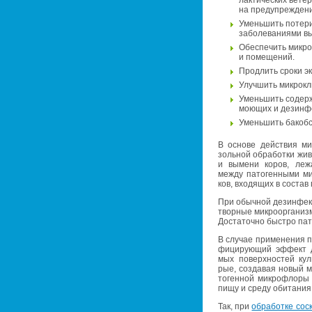
на пре­ду­пре­жде­ни
Умень­шить по­те­ри
за­бо­ле­ва­ни­я­ми в
Обес­пе­чить мик­ро­
и по­ме­ще­ний.
Про­длить сроки экс­
Улуч­шить мик­ро­кли
Умень­шить со­дер­ж
мо­ю­щих и дез­ин­ф
Умень­шить ба­кобс
В ос­но­ве дей­ствия мик
золь­ной об­ра­бот­ки жи­в
и вы­ме­ни коров, лежат 
между па­то­ген­ны­ми мик
ков, вхо­дя­щих в со­став 
При обыч­ной дез­ин­фек­ц
твор­ные мик­ро­ор­га­низ
До­ста­точ­но быст­ро па­т
В слу­чае при­ме­не­ния пр
фи­ци­ру­ю­щий эф­фект до­
мых по­верх­но­стей куль­
рые, со­зда­вая новый мик
то­ген­ной мик­ро­фло­ры 
пищу и среду оби­та­ния
Так, при
об­ра­бот­ке сос