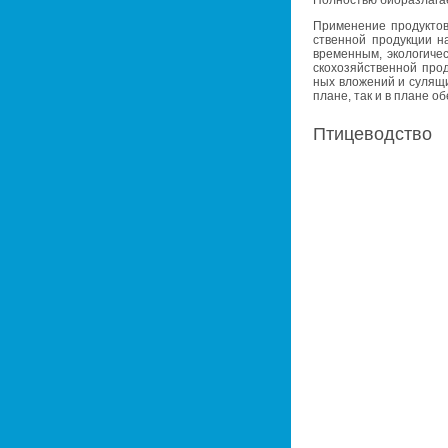
При­ме­не­ние про­дук­то
ствен­ной про­дук­ции н
вре­мен­ным, эко­ло­ги­че
ско­хо­зяй­ствен­ной про­
ных вло­же­ний и су­ля­щи
плане, так и в плане обес
Пти­це­вод­ство