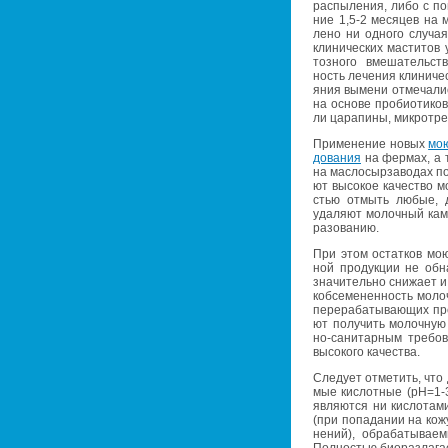
рас­пы­ле­ния, либо с по­
ние 1,5-2 ме­ся­цев на 
ле­но ни од­но­го слу­чая
кли­ни­че­ских ма­сти­то
тоз­но­го вме­ша­тель­ст
ность ле­че­ния кли­ни­че
я­ния вы­ме­ни от­ме­ча­л
на ос­но­ве про­био­ти­ков
ли ца­ра­пи­ны, мик­ро­тре
При­ме­не­ние новых
мо­
до­ва­ния
на фер­мах, а т
на мас­ло­сыр­за­во­дах по
ют вы­со­кое ка­че­ство м
стью от­мыть любые, да
уда­ля­ют мо­лоч­ный ка­
ра­зо­ва­нию.
При этом остат­ков мо­ю
ной про­дук­ции не об­на­
зна­чи­тель­но сни­жа­ет и
кобсе­ме­нен­ность мо­лоч
пе­ре­ра­ба­ты­ва­ю­щих пр
ют по­лу­чить мо­лоч­ную 
но-са­ни­тар­ным тре­бо­в
вы­со­ко­го ка­че­ства.
Сле­ду­ет от­ме­тить, что
мые кис­лот­ные (pH=1-
яв­ля­ют­ся ни кис­ло­та­
(при по­па­да­нии на кожу
не­ний), об­ра­ба­ты­ва­
Пол­но­стью би­о­раз­ла­га­