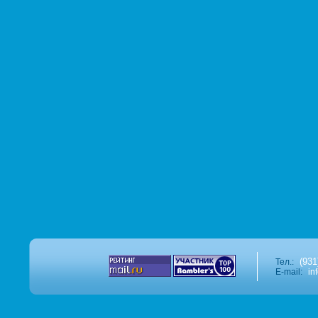
(931
Тел.:
E-mail:
in