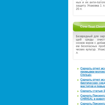
ных и их ан­ти-па­то­г
за­щи­ту. Упа­ков­ка 1 л.
20 л.
Cow Teat Clean
Без­вред­ный для окру
щей среды очи­сти
сос­ков коров с до­бав­
ем без­опас­ных про­б
че­ских куль­тур. Упа­к
л.
Ска­чать отчет ис­
про­мыв­ки мо­ло­к
Chrisal»
Ска­чать отчет ис­
био­ти­че­ских сре
ма­сти­тов и по­вы­
Ска­чать ста­тью 
Ска­чать Пре­зен­та
CHRISAL в жи­вот­
Ска­чать Пре­зен­та