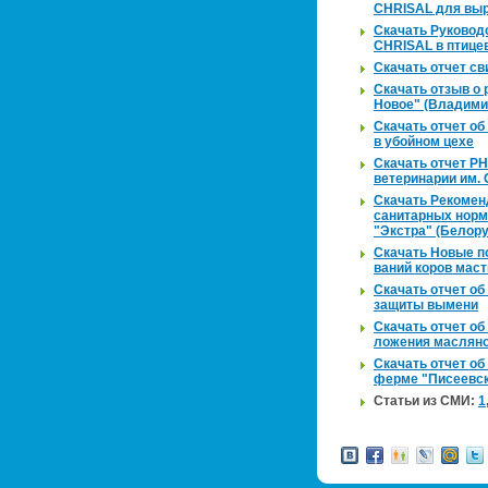
CHRISAL для вы­р
Ска­чать Ру­ко­вод
CHRISAL в пти­це­в
Ска­чать отчет сви
Ска­чать отзыв о 
Новое" (Вла­ди­ми
Ска­чать отчет об 
в убой­ном цехе
Ска­чать отчет РНИ
ве­те­ри­на­рии им.
Ска­чать Ре­ко­мен­
са­ни­тар­ных норм
"Экс­т­ра" (Бе­ло­р
Ска­чать Новые под
ва­ний коров ма­ст
Ска­чать отчет об 
за­щи­ты вы­ме­ни
Ска­чать отчет об 
ло­же­ния мас­ля­
Ска­чать отчет об 
ферме "Пи­се­ев­с
Ста­тьи из СМИ:
1