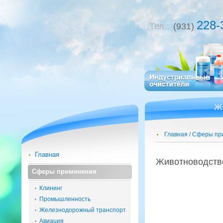
228-
Тел.:
(931)
Ж
Главная
Сферы пр
Главная
Жи­вот­но­вод­ст
Сферы применения
Клининг
Промышленность
Железнодорожный транспорт
Авиация