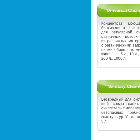
Universal Clean
Кон­цен­трат мо­ю­щ
био­ти­че­ско­го очи­ст
для ре­гу­ляр­ной оч
раз­лич­ных по­верх­н
из раз­лич­ных ма­те­ри
с ор­га­ни­че­ски­ми за­г
ни­я­ми и биоплен­ка­ми
ков­ка 1 л., 5 л., 10 л.,
200 л., 1000 л.
Sanitary Clean
Без­вред­ный для окру
щей среды са­ни­та
очи­сти­тель с до­бав­л
без­опас­ных про­био­
ских куль­тур. Упа­ков­к
5 л.