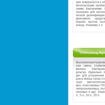
ния по­верх­но­сти и об
без­опас­ны­ми про­био­
ски­ми бак­те­ри­я­ми.
на­зна­чен для неспе­
че­ской дез­ин­фек­ци
фек­тив­ное сред­с
борь­бе про­тив пы­ле
клеща. Упа­ков­ка 1 л.
Unblocking Ag
Вы­со­ко­кон­цен­три­ро­
ная смесь ста­би­ли­
ван­ных бак­те­ри­а
куль­тур. Иде­аль­но п
дит для устра­не­ния 
ров в любых типах ст
труб (ме­тал­ло­пла­с
вых, пла­сти­ко­вых ПХ
ли­про­пи­ле­но­вых, по­
ле­но­вых и др). Упа­ко
л., 5 л., 10 л., 20 л.