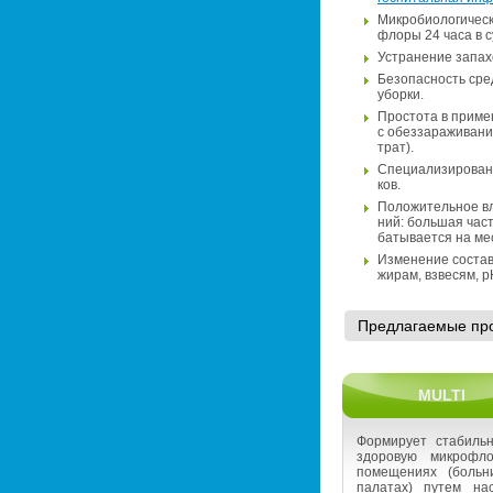
Мик­ро­био­ло­ги­че­
флоры 24 часа в с
Устра­не­ние за­па­х
Без­опас­ность сред
убор­ки.
Про­сто­та в при­ме
с обез­за­ра­жи­ва­н
трат).
Спе­ци­а­ли­зи­ро­ва
ков.
По­ло­жи­тель­ное вл
ний: боль­шая часть 
ба­ты­ва­ет­ся на ме
Из­ме­не­ние со­ста­
жирам, взве­сям, рН
Пред­ла­га­е­мые про
MULTI
Фор­ми­ру­ет ста­биль
здо­ро­вую мик­ро­фл
по­ме­ще­ни­ях (боль­н
па­ла­тах) путем на­