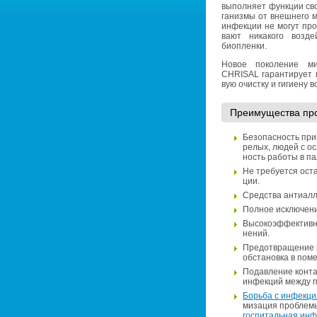
вы­пол­ня­ет функ­ции сво
га­низ­мы от внеш­не­го 
ин­фек­ции не могут про­
ва­ют ни­ка­ко­го воз­д
биоплен­ки.
Новое по­ко­ле­ние мик­
CHRISAL га­ран­ти­ру­ет 
вую очист­ку и ги­ги­е­ну 
Пре­иму­ще­ства пр
Без­опас­ность при
ре­лых, людей с осл
ность ра­бо­ты в па­
Не тре­бу­ет­ся оста
ции.
Сред­ства ан­ти­ал­л
Пол­ное ис­клю­че­
Вы­со­ко­эф­фек­тив­
не­ний.
Предот­вра­ще­ние р
об­ста­нов­ка в по­ме
По­дав­ле­ние кон­т
ин­фек­ций между па­
Борь­ба с ин­фек­ци­
ми­за­ция про­бле­м
гос­пи­таль­ная ин­