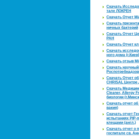
Ска­чать Ис­сле­до­
та­ле ЛО­КРЕН
Ска­чать Отчет M
Ска­чать пре­зен­т
нич­ных бак­те­рий
Ска­чать Отчет Цен
РАН
Ска­чать Отчет кли
Ска­чать ис­сле­до
но­го дома (г.Киев
Ска­чать отзыв Mi
Ска­чать на­уч­ны
Ро­спо­треб­над­зо­
Ска­чать Отчет об 
CHRISAL Цен­тре д
Ска­чать Ме­ди­цин­
Cleaner, Allergy F
био­ло­гии (г.Минск
Ска­чать отчет об 
ва­кия)
Ска­чать отчет Гент
ис­пы­та­ни­ях PIP
кле­ща­ми (англ.)
Ска­чать отчет о пр
гос­пи­та­ле св. А