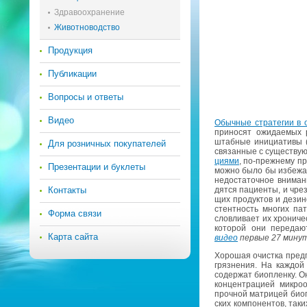
Здравоохранение
Животноводство
Продукция
Публикации
Вопросы и ответы
Видео
Обыч­ные стра­те­гии в о
при­но­сят ожи­да­е­мых 
штаб­ные ини­ци­а­ти­вы
Для розничных покупателей
свя­зан­ные с су­ще­ству­
ци­я­ми
, по-преж­не­му при
Презентации и буклеты
можно было бы из­бе­жать
недо­ста­точ­ное вни­ма­
Контакты
дят­ся па­ци­ен­ты, и чрез
щих про­дук­тов и дез­ин­
стент­ность мно­гих па­т
Форма связи
слов­ли­ва­ет их хро­ни­ч
ко­то­рой они пе­ре­да­ю
Карта сайта
видео
пер­вые 27 минут 
Хо­ро­шая очист­ка пред­по
гряз­не­ния. На каж­дой 
со­дер­жат биоплен­ку. Он
кон­цен­тра­ци­ей мик­ро­
проч­ной мат­ри­цей биопл
ских ком­по­нен­тов, таких