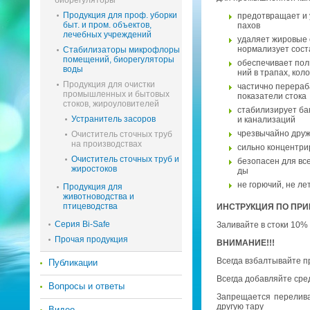
биорегуляторы
Продукция для проф. уборки
предот­вра­ща­ет и 
быт. и пром. объектов,
па­хов
лечебных учреждений
уда­ля­ет жи­ро­вые 
нор­ма­ли­зу­ет со­с
Стабилизаторы микрофлоры
помещений, биорегуляторы
обес­пе­чи­ва­ет пол­
воды
ний в тра­пах, ко­ло
Продукция для очистки
ча­стич­но пе­ре­ра­б
промышленных и бытовых
по­ка­за­те­ли стока
стоков, жироуловителей
ста­би­ли­зи­ру­ет ба
Устранитель засоров
и ка­на­ли­за­ций
чрез­вы­чай­но дру
Очиститель сточных труб
на производствах
силь­но кон­цен­три
Очиститель сточных труб и
без­опа­сен для все
жиростоков
ды
не го­рю­чий, не ле­
Продукция для
животноводства и
птицеводства
ИН­СТРУК­ЦИЯ ПО ПРИ
Серия Bi-Safe
За­ли­вай­те в стоки 10%
Прочая продукция
ВНИ­МА­НИЕ!!!
Все­гда взбал­ты­вай­те п
Публикации
Все­гда до­бав­ляй­те сре
Вопросы и ответы
За­пре­ща­ет­ся пе­ре­ли­
дру­гую тару
Видео