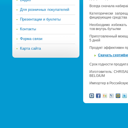
Все­гда сна­ча­ла на­би­р
Для розничных покупателей
Ка­те­го­ри­че­ски за­пре­
фи­ци­ру­ю­щие сред­ства 
Презентации и буклеты
Необ­хо­ди­мо из­бе­жать
Контакты
тов внутрь бу­тыл­ки
При­го­тов­лен­ный мо­ю­щ
Форма связи
5 дней
Про­дукт эф­фек­ти­вен п
Карта сайта
Ска­чать сер­ти­фи
Срок год­но­сти про­дук­т
Из­го­то­ви­тель: CHRIS
BELGIUM
Им­пор­тер в Рос­сий­ск