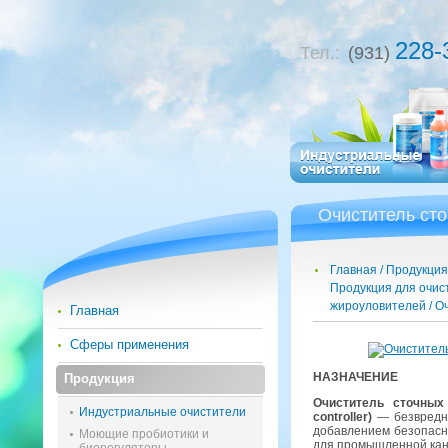
228-
Тел.:
(931)
Очиститель сто
Главная
Продукция
Продукция для очис
жироуловителей
Оч
Главная
Сферы применения
НА­ЗНА­ЧЕ­НИЕ
Продукция
Очи­сти­тель сточ­ных
Индустриальные очистители
controller)
— без­вред­н
до­бав­ле­ни­ем без­опас­н
Моющие пробиотики и
для про­мыш­лен­ной ка­н