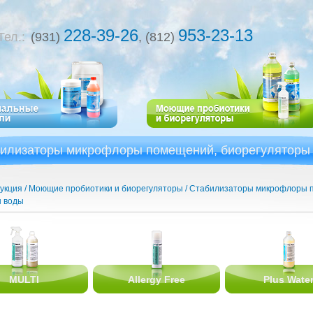
228-39-26
953-23-13
Тел.:
(931)
, (812)
илизаторы микрофлоры помещений, биорегуляторы
укция
Моющие пробиотики и биорегуляторы
Стабилизаторы микрофлоры 
ы воды
MULTI
Allergy Free
Plus Wate