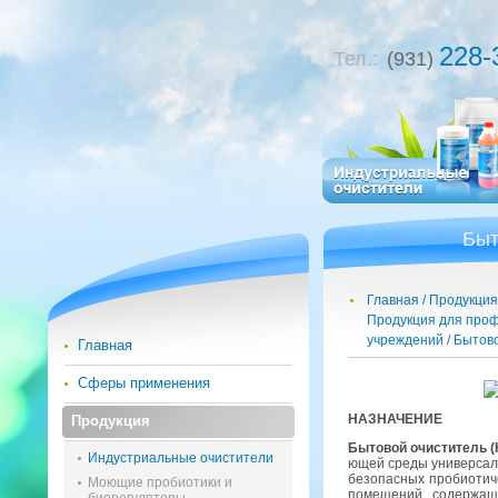
228-
Тел.:
(931)
Быт
Главная
Продукция
Продукция для проф.
учреждений
Бытово
Главная
Сферы применения
НА­ЗНА­ЧЕ­НИЕ
Продукция
Бы­то­вой очи­сти­тель
Индустриальные очистители
ю­щей среды уни­вер­саль
без­опас­ных про­био­ти­ч
Моющие пробиотики и
по­ме­ще­ний, со­дер­жа­щ