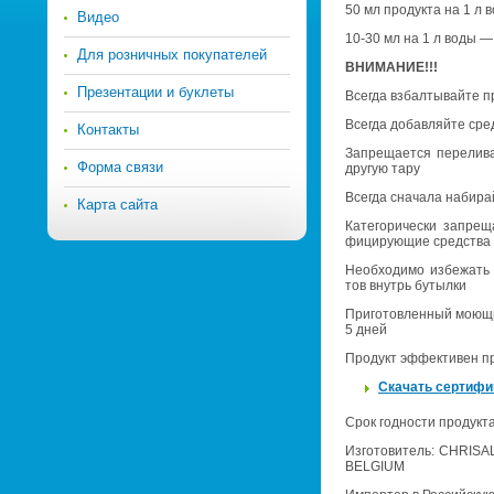
50 мл про­дук­та на 1 л 
Видео
10-30 мл на 1 л воды — в
Для розничных покупателей
ВНИ­МА­НИЕ!!!
Презентации и буклеты
Все­гда взбал­ты­вай­те п
Все­гда до­бав­ляй­те сре
Контакты
За­пре­ща­ет­ся пе­ре­ли­
Форма связи
дру­гую тару
Все­гда сна­ча­ла на­би­р
Карта сайта
Ка­те­го­ри­че­ски за­пре­
фи­ци­ру­ю­щие сред­ства 
Необ­хо­ди­мо из­бе­жать
тов внутрь бу­тыл­ки
При­го­тов­лен­ный мо­ю­щ
5 дней
Про­дукт эф­фек­ти­вен п
Ска­чать сер­ти­фи
Срок год­но­сти про­дук­т
Из­го­то­ви­тель: CHRIS
BELGIUM