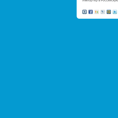
Им­пор­тер в Рос­сий­ск