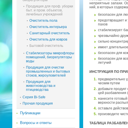
биорегуляторы
непри­ят­ные за­па­хи. О
Продукция для проф. уборки
ний, в ко­то­рых со­дер­ж
быт. и пром. объектов,
лечебных учреждений
без­опа­сен для лю
предот­вра­ща­ет и 
Очиститель пола
па­хов
Очиститель интерьера
ста­би­ли­зи­ру­ет б
Санитарный очиститель
чрез­вы­чай­но дру
Очиститель для ковров
силь­но кон­цен­три
Бытовой очиститель
имеет дли­тель­ное 
без­опа­сен для ко
Стабилизаторы микрофлоры
помещений, биорегуляторы
без­опа­сен для все
воды
ле­ту­чий
Продукция для очистки
промышленных и бытовых
ИН­СТРУК­ЦИЯ ПО ПРИ
стоков, жироуловителей
пред­ва­ри­тель­но у
Продукция для
че­ским путем
животноводства и
до­бавь­те про­дукт 
птицеводства
цей раз­бав­ле­ния 
Серия Bi-Safe
на­не­си­те го­то­вы
верх­но­сти рас­пы­л
Прочая продукция
оставь­те дей­ство­
Публикации
про­из­во­ди­те чист
Вопросы и ответы
ТАБ­ЛИ­ЦА РАЗ­БАВ­ЛЕ