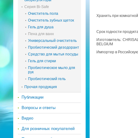
биорегуляторы
Серия Bi-Safe
Очиститель пола
Хра­нить при ком­нат­ной 
Очиститель зубных щеток
Гель для душа
Срок год­но­сти про­дук­т
Пена для ванн
Из­го­то­ви­тель: CHRIS
Универсальный очиститель
BELGIUM
Пробиотический дезодорант
Им­пор­тер в Рос­сий­ск
Средство для мытья посуды
Гель для стирки
Пробиотическое мыло для
рук
Пробиотический гель
Прочая продукция
Публикации
Вопросы и ответы
Видео
Для розничных покупателей