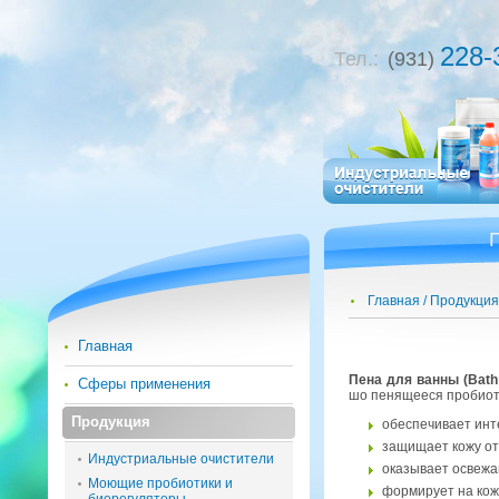
228-
Тел.:
(931)
Главная
Продукция
Главная
Пена для ванны (Bath
Сферы применения
шо пе­ня­ще­е­ся про­био­
Продукция
обес­пе­чи­ва­ет ин
за­щи­ща­ет кожу от
Индустриальные очистители
ока­зы­ва­ет осве­ж
Моющие пробиотики и
фор­ми­ру­ет на кож