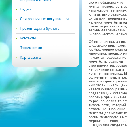
ско­го небла­го­по­лу­чия
мут­ная, по­верх­ность во
Видео
ным ков­ром «зе­лен­ки»,
ют и ак­тив­но раз­мно­жа­
ся за­па­хи, пе­ри­о­ди­ч
Для розничных покупателей
яв­ле­ния могут быть од­н
ствия за­гряз­не­ния во­до
Презентации и буклеты
тель­ны­ми эле­мен­та­ми, 
био­ло­ги­че­ско­го ба­лан­с
Контакты
Об ин­тен­сив­ном за­гряз
сле­ду­ю­щих при­зна­ков. 
Форма связи
ка. Чрез­мер­ное скоп­ле­н
мно­же­ни­ем вред­ных мик
Карта сайта
ни­жа­ет­ся со­дер­жа­н
могут быть раз­ны­ми — 
стая плен­ка, раз­рос­ша­
непри­ят­ные за­па­хи и т.
но в теп­лый пе­ри­од. М
сол­неч­ные лучи, в ре­з
тем­пе­ра­тур­ный режим 
ный запах. В на­сы­щен­н
на­ет­ся скач­ко­об­раз­н
по­дав­ля­ю­щих осталь­
рос­лей (бурых, сине-зе­л
го раз­но­об­ра­зия, то е
ти­тель­но­сти, ко­то­ры
осталь­ные. Осо­бен­но 
мен­та­ми для мел­ких во
весны мел­ко­во­дье быст
мер­шие рас­те­ния, про­д
— вы­де­ля­ют со­еди­не­н