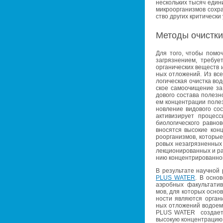
несколь­ких тысяч еди­н
мик­ро­ор­га­низ­мов со­хр
ство дру­гих кри­ти­че­ски
Ме­то­ды очист­ки
Для того, чтобы по­мочь 
за­гряз­не­ни­ем, тре­бу­
ор­га­ни­че­ских ве­ществ
ных от­ло­же­ний. Из всех
ло­ги­че­ская очист­ка во­д
ское са­мо­очи­ще­ние за 
до­во­го со­ста­ва по­лез­
ем кон­цен­тра­ции по­лез­
нов­ле­ние ви­до­во­го со
ак­ти­ви­зи­ру­ет про­цес
био­ло­ги­че­ско­го рав­н
вно­сят­ся вы­со­кие кон­
ро­ор­га­низ­мов, ко­то­ры
ро­вых неза­гряз­нен­ных 
лек­ци­о­ни­ро­ван­ных и р
нию кон­цен­три­ро­ван­но­
В ре­зуль­та­те на­уч­ной
PLUS WATER
. В ос­но­
аэроб­ных фа­куль­та­тив
мов, для ко­то­рых ос­нов
но­сти яв­ля­ют­ся ор­га­
ных от­ло­же­ний во­до­е­
PLUS WATER со­зда­ет в
вы­со­кую кон­цен­тра­цию 