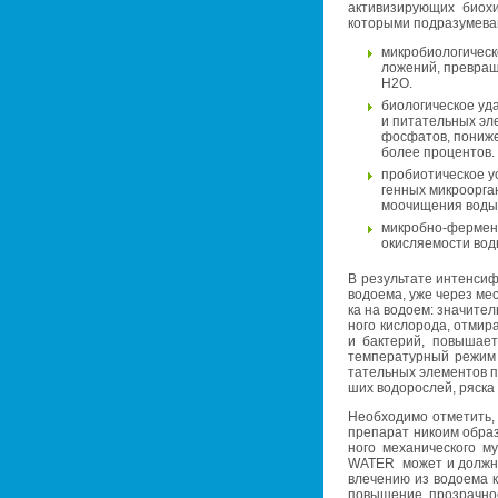
ак­ти­ви­зи­ру­ю­щих био­
ко­то­ры­ми под­ра­зу­ме­ва
мик­ро­био­ло­ги­че­
ло­же­ний, пре­вра­
Н2О.
био­ло­ги­че­ское уд
и пи­та­тель­ных эл
фос­фа­тов, по­ни­
более про­цен­тов.
про­био­ти­че­ское у
ген­ных мик­ро­ор­га­
мо­очи­ще­ния вод
мик­роб­но-фер­мент
окис­ля­е­мо­сти вод
В ре­зуль­та­те ин­тен­си­
во­до­е­ма, уже через мес
ка на во­до­ем: зна­чи­тел
но­го кис­ло­ро­да, от­ми
и бак­те­рий, по­вы­ша­е
тем­пе­ра­тур­ный режим 
та­тель­ных эле­мен­тов п
ших во­до­рос­лей, ряска 
Необ­хо­ди­мо от­ме­тить,
пре­па­рат ни­ко­им об­ра­
но­го ме­ха­ни­че­ско­го 
WATER может и долж­на в
вле­че­нию из во­до­е­ма к
по­вы­ше­ние про­зрач­но