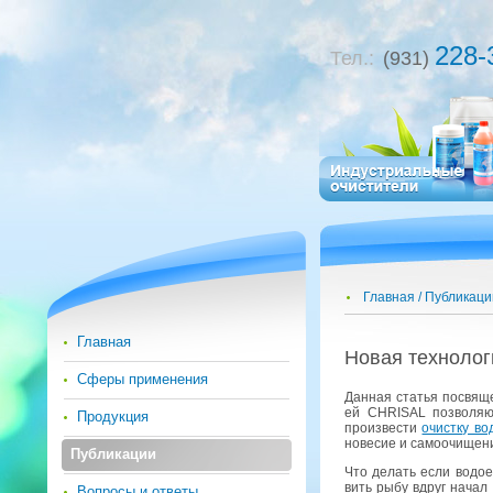
228-
Тел.:
(931)
Главная
Публикаци
Главная
Новая тех­но­ло­г
Сферы применения
Дан­ная ста­тья по­свя­ще
ей CHRISAL поз­во­ля­ю­щ
Продукция
про­из­ве­сти
очист­ку во­
но­ве­сие и са­мо­очи­ще­н
Публикации
Что де­лать если во­до­ем
вить рыбу вдруг начал по
Вопросы и ответы