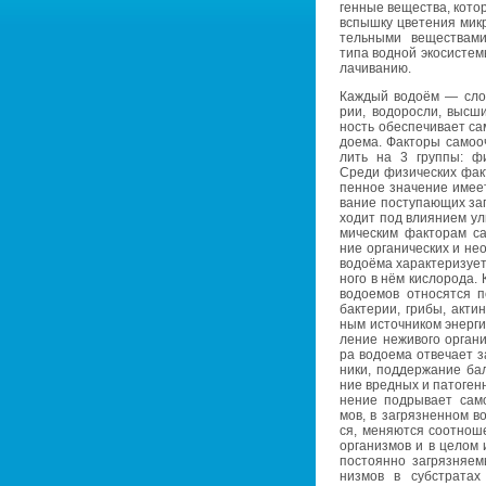
ген­ные ве­ще­ства, ко­то
вспыш­ку цве­те­ния мик­р
тель­ны­ми ве­ще­ства­м
типа вод­ной эко­си­сте
ла­чи­ва­нию.
Каж­дый во­до­ём — слож
рии, во­до­рос­ли, выс­
ность обес­пе­чи­ва­ет са
до­е­ма. Фак­то­ры са­мо­
лить на 3 груп­пы: фи­зи
Среди фи­зи­че­ских фак­т
пен­ное зна­че­ние имеет 
ва­ние по­сту­па­ю­щих за
хо­дит под вли­я­ни­ем уль
ми­че­ским фак­то­рам са­
ние ор­га­ни­че­ских и не
во­до­ё­ма ха­рак­те­ри­зу­
но­го в нём кис­ло­ро­да. 
во­до­е­мов от­но­сят­ся 
бак­те­рии, грибы, ак­ти­н
ным ис­точ­ни­ком энер­гии
ле­ние нежи­во­го ор­га­ни
ра во­до­е­ма от­ве­ча­ет
ни­ки, под­дер­жа­ние ба­
ние вред­ных и па­то­ген­
не­ние под­ры­ва­ет са­мо
мов, в за­гряз­нен­ном во
ся, ме­ня­ют­ся со­от­но­
ор­га­низ­мов и в целом и
по­сто­ян­но за­гряз­ня­е
низ­мов в суб­стра­тах 