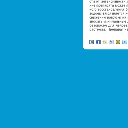
сти от ин­тен­сив­но­сти з
ние пре­па­ра­та может 
но­го вос­ста­нов­ле­ния б
во­до­ем за­гряз­ня­ет­ся
сни­же­нию на­груз­ки на 
вно­сить ми­ни­маль­ны
без­опа­сен для че­ло­ве­
рас­те­ний. Пре­па­рат н