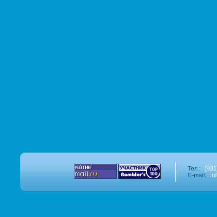
(931
Тел.:
E-mail:
in