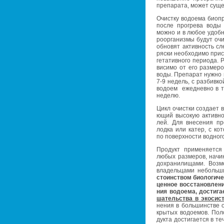
пре­па­ра­та, может су­ще­
Очист­ку во­до­е­ма био­п
после про­гре­ва воды 
можно и в любое удоб­но
ро­ор­га­низ­мы будут оч
об­но­вят ак­тив­ность с
ряски необ­хо­ди­мо при­с
ге­та­тив­но­го пе­ри­о­да
ви­си­мо от его раз­ме­р
воды. Пре­па­рат нужно вн
7-9 недель, с раз­бив­ко
во­до­ем еже­днев­но в 
неде­лю.
Цикл очист­ки со­зда­ет в 
ю­щий вы­со­кую ак­тив­но
лей. Для вне­се­ния пре­
лодка или катер, с ко­то
по по­верх­но­сти вод­но­го
Про­дукт при­ме­ня­ет­с
любых раз­ме­ров, на­чи­
до­хра­ни­ли­ща­ми. Воз­
вла­дель­ца­ми неболь­ш
сто­ин­ством био­ло­ги­че
цен­ное вос­ста­нов­ле­
ния во­до­е­ма, до­сти­га
ша­тель­ства в эко­си­ст
не­ния в боль­шин­стве о
кры­тых во­до­е­мов. По­
дук­та до­сти­га­ет­ся в те